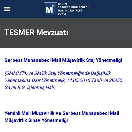
TESMER Mevzuatı
Serbest Muhasebeci Mali Müşavirlik Staj Yönetmeliği
(SMMM’lik ve SM’lik Staj Yönetmeliğinde Değişiklik
Yapılmasına Dair Yönetmelik, 14.05.2015 Tarih ve 29355
Sayılı R.G. İşlenmiş Hali)
Yeminli Mali Müşavirlik ve Serbest Muhasebeci Mali
Müşavirlik Sınav Yönetmeliği